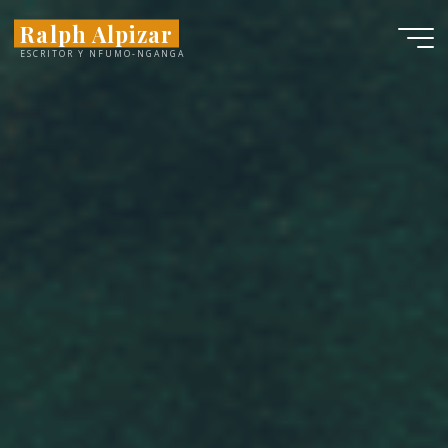
Saltar
Ralph Alpizar
al
contenido
ESCRITOR Y NFUMO-NGANGA